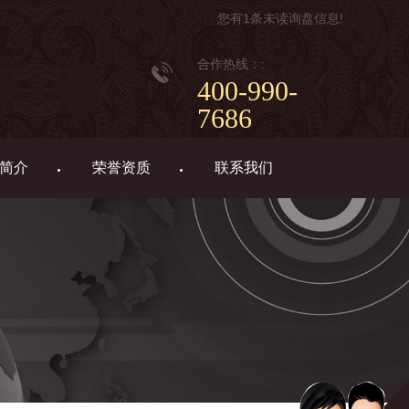
您有
1
条未读询盘信息!
合作热线：:
400-990-
7686
简介
荣誉资质
联系我们