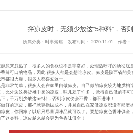
拌凉皮时，无须少放这“5种料”，否
所属分类：时事聚焦 发布时间： 2020-11-01 作者：
来越愈来愈热了，很多人的食欲也不是非常好，处理热呼呼的汤彻底
些香辣可口的物品，因此 很多人都是会想吃凉皮。凉皮是陕西省的美
城市都很火爆，很多人都喜爱这一。
也是非常简单，很多人会在家里自做凉皮。自己做的凉皮较为地质构
皮，比外边这类货摊中卖的凉皮，味儿差了许多 ，觉得自己做的不可
况下，千万别少放这5种料，否则凉皮便会不香，都不进味！
买做好的凉皮，那样就更操纵成本，并且自己在家做凉皮都没有那麼操
的凉皮，你回家了以后只尽量调味品就可以了。要想凉皮色香味俱全
加了这类料，凉皮越来越会更为色香味俱全！