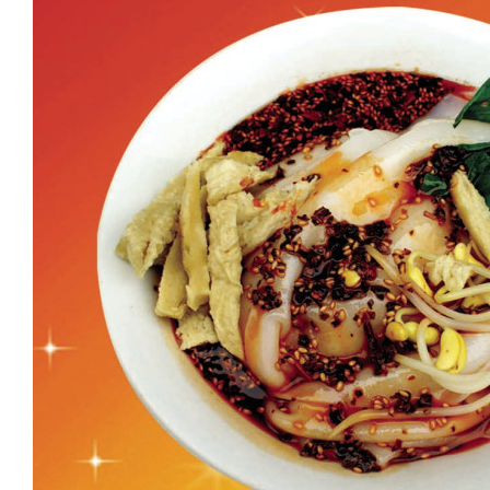
饭招商
稻粔茶泡饭加盟价格