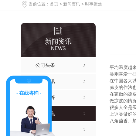
当前位置：
首页
>
新闻资讯
>
时事聚焦
新闻资讯
NEWS
公司头条
平均温度越
类则喜爱一
在中国各大
行业资讯
凉皮的作法
- 在线咨询 -
在家做的凉
有问必答
做凉皮的情
很多人全是
时事聚焦
上这类做好
八角茴香。
其他