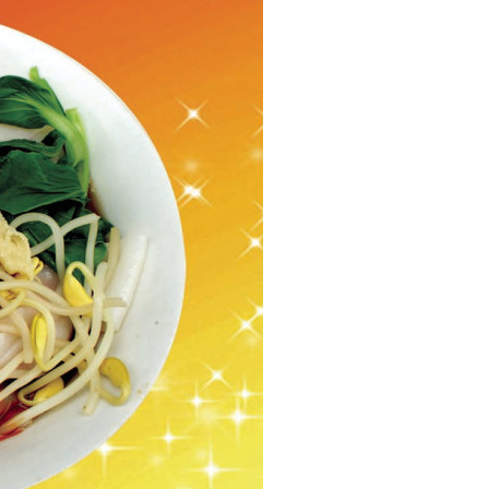
稻粔茶泡饭加盟