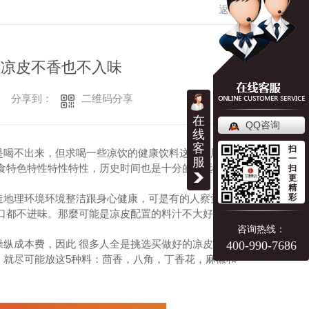
返回
则凉皮不香也不入味
二维码分享
分享到：
在
QQ咨询
线
客
扫
是喝不出来，但求喝一些凉饮的健康饮料这类。用餐这
一
服
食特色特性特性特性，历史时间也是十分的久远。凉皮
扫
更
精
造地理环境环境整洁跟身心健康，可是有的人察觉自己
彩
口都不进味。那麼可能是凉皮配置的料汁不大好，自己
咨询热线：
纵成本费，因此 很多人全是挑选买做好的凉皮。实际
400-990-7686
，就尽可能放这5种料：茴香，八角，丁香花，麻椒和